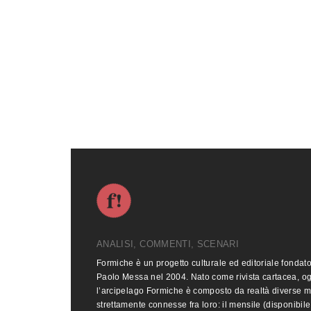
ANALISI, COMMENTI, SCENARI
Formiche è un progetto culturale ed editoriale fondat
Paolo Messa nel 2004. Nato come rivista cartacea, o
l’arcipelago Formiche è composto da realtà diverse 
strettamente connesse fra loro: il mensile (disponibile