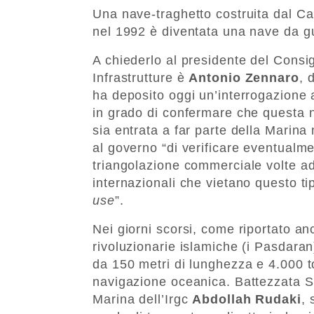
Una nave-traghetto costruita dal Ca
nel 1992 è diventata una nave da g
A chiederlo al presidente del Consigl
Infrastrutture è
Antonio Zennaro
, 
ha deposito oggi un’interrogazione a
in grado di confermare che questa n
sia entrata a far parte della Marina 
al governo “di verificare eventualme
triangolazione commerciale volte ad 
internazionali che vietano questo t
use
”.
Nei giorni scorsi, come riportato a
rivoluzionarie islamiche (i Pasdara
da 150 metri di lunghezza e 4.000 to
navigazione oceanica. Battezzata S
Marina dell’Irgc
Abdollah Rudaki
, 