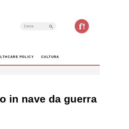
Search Button
Search
for:
LTHCARE POLICY
CULTURA
to in nave da guerra