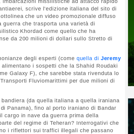
i, imbarcazioni missilistiche ad attacco rapido
tiaerei, scrive l’edizione italiana del sito di
sottolinea che un video promozionale diffuso
a guerra che trasporta una varietà di
ssilistico Khordad come quello che ha
se da 200 milioni di dollari sullo Stretto di
imonianze degli esperti (come
quella di
Jeremy
) alimentano i sospetti che la Shahid Roudaki
come Galaxy F), che sarebbe stata rivenduta lo
Transporti Fluviomarittimi per due milioni di
bandiera (da quella italiana a quella iraniana
di Panama), fino al porto iraniano di Bandar
il cargo in nave da guerra prima della
rte del regime di Teheran? Interrogativi che
i riflettori sui traffici illegali che passano