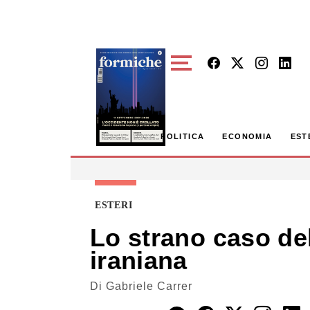
Skip to main content
POLITICA
ECONOMIA
EST
ESTERI
Lo strano caso del
iraniana
Di
Gabriele Carrer