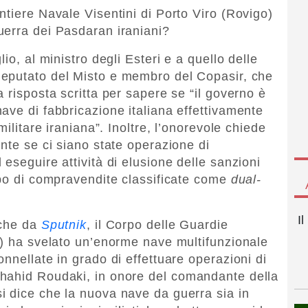
ntiere Navale Visentini di Porto Viro (Rovigo)
uerra dei Pasdaran iraniani?
io, al ministro degli Esteri e a quello delle
deputato del Misto e membro del Copasir, che
 risposta scritta per sapere se “il governo è
ave di fabbricazione italiana effettivamente
militare iraniana”. Inoltre, l’onorevole chiede
nte se ci siano state operazione di
eseguire attività di elusione delle sanzioni
ipo di compravendite classificate come
dual-
I
nche da
Sputnik
, il Corpo delle Guardie
n) ha svelato un’enorme nave multifunzionale
nnellate in grado di effettuare operazioni di
hahid Roudaki, in onore del comandante della
si dice che la nuova nave da guerra sia in