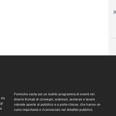
I
Formiche vanta poi un nutrito programma di eventi nei
o da
diversi formati di convegni, webinair, seminari e tavole
ggi
rotonde aperte al pubblico e a porte chiuse, che hanno un
ma
ruolo importante e riconosciuto nel dibattito pubblico.