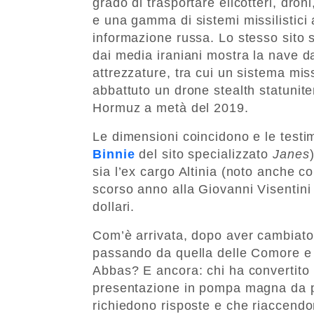
grado di trasportare elicotteri, dron
e una gamma di sistemi missilistici an
informazione russa. Lo stesso sito 
dai media iraniani mostra la nave d
attrezzature, tra cui un sistema mi
abbattuto un drone stealth statuniten
Hormuz a metà del 2019.
Le dimensioni coincidono e le test
Binnie
del sito specializzato
Janes
sia l’ex cargo Altinia (noto anche 
scorso anno alla Giovanni Visentini 
dollari.
Com’è arrivata, dopo aver cambiato 
passando da quella delle Comore e 
Abbas? E ancora: chi ha convertito 
presentazione in pompa magna da pa
richiedono risposte e che riaccendono 