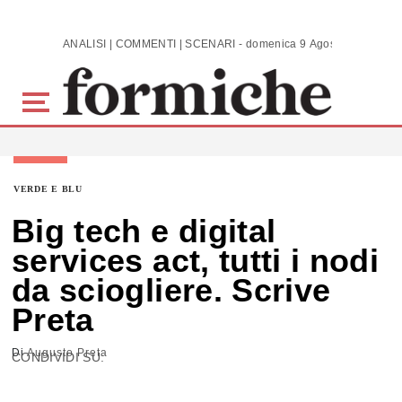
Skip to main content
ANALISI | COMMENTI | SCENARI - domenica 9 Agosto 2026
VERDE E BLU
Big tech e digital
services act, tutti i nodi
da sciogliere. Scrive
Preta
Di
Augusto Preta
CONDIVIDI SU: