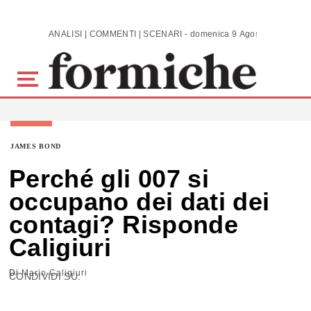
Skip to main content
ANALISI | COMMENTI | SCENARI - domenica 9 Agosto 2026
JAMES BOND
Perché gli 007 si
occupano dei dati dei
contagi? Risponde
Caligiuri
Di
Mario Caligiuri
CONDIVIDI SU: