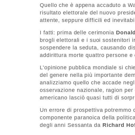
Quello che è appena accaduto a Was
risultato elettorale del nuovo presi
attente, seppure difficili ed inevitab
I fatti: prima delle cerimonia
Donal
brogli elettorali e i suoi sostenitor
sospendere la seduta, causando diso
addirittura morte quattro persone e ci
L’opinione pubblica mondiale si ch
del genere nella più importante dem
analizziamo quello che accade negli 
osservazione nazionale, ragion per c
americano lasciò quasi tutti di sorp
Un errore di prospettiva potremmo d
componente paranoica della politica
degli anni Sessanta da
Richard Ho