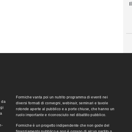
I
Formiche vanta poi un nutrito programma di eventi nei
o da
diversi formati di convegni, webinair, seminari e tavole
ggi
rotonde aperte al pubblico e a porte chiuse, che hanno un
ma
ruolo importante e riconosciuto nel dibattito pubblico.
n-
Formiche è un progetto indipendente che non gode del
finanziamento pubblico e non è organo di alcun partito o