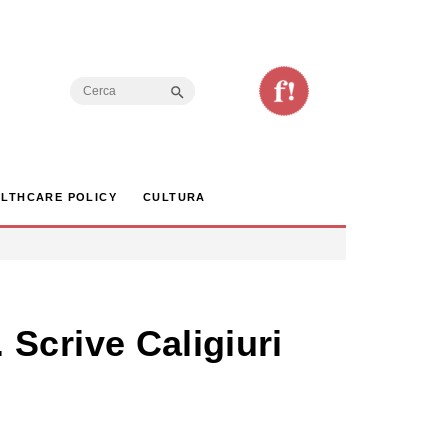
Search Button
Search
for:
LTHCARE POLICY
CULTURA
. Scrive Caligiuri