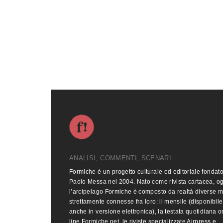
ANALISI, COMMENTI, SCENARI
Formiche è un progetto culturale ed editoriale fondat
Paolo Messa nel 2004. Nato come rivista cartacea, o
l’arcipelago Formiche è composto da realtà diverse 
strettamente connesse fra loro: il mensile (disponibile
anche in versione elettronica), la testata quotidiana o
line Formiche.net, le riviste specializzate Airpress e