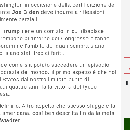
hington in occasione della certificazione del
dente
Joe Biden
deve indurre a riflessioni
ilmente parziali.
d Trump
tiene un comizio in cui ribadisce i
i irrompono all’interno del Congresso e fanno
rdini nell’ambito dei quali sembra siano
 siano stati tredici feriti.
iede come sia potuto succedere un episodio
ocrazia del mondo. Il primo aspetto è che noi
States dal nostro limitato punto di
I
ui quattro anni fa la vittoria del tycoon
resa.
efinirlo. Altro aspetto che spesso sfugge è la
 americana, così ben descritta fin dalla metà
fstadter
.