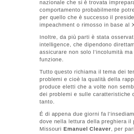
nazionale che si è trovata imprepara
comportamento probabilmente potre
per quello che è successo il presi
impeachment o rimosso in base al
Inoltre, da più parti è stata osserv
intelligence, che dipendono diretta
assicurare non solo l’incolumità ma s
funzione.
Tutto questo richiama il tema dei te
problemi e cioè la qualità della rap
produce eletti che a volte non semb
dei problemi e sulle caratteristiche
tanto.
É di appena due giorni fa l’insedi
dove nella lettura della preghiera i
Missouri
Emanuel Cleaver
, per par