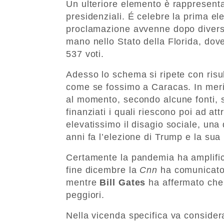
Un ulteriore elemento è rappresenta
presidenziali. É celebre la prima el
proclamazione avvenne dopo diversi 
mano nello Stato della Florida, dove
537 voti.
Adesso lo schema si ripete con risul
come se fossimo a Caracas. In merito 
al momento, secondo alcune fonti, s
finanziati i quali riescono poi ad att
elevatissimo il disagio sociale, una
anni fa l’elezione di Trump e la sua
Certamente la pandemia ha amplifica
fine dicembre la
Cnn
ha comunicato 
mentre
Bill Gates
ha affermato che 
peggiori.
Nella vicenda specifica va consider