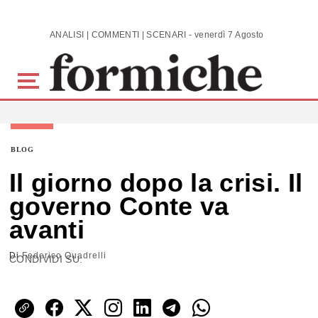
Skip to main content
ANALISI | COMMENTI | SCENARI - venerdì 7 Agosto 2026
BLOG
Il giorno dopo la crisi. Il
governo Conte va
avanti
Di
Federico Quadrelli
CONDIVIDI SU: