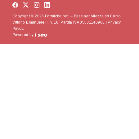
Copyright © 2026 Formiche.net. – Base per Altezza srl Corso
Vittorio Emanuele II, n. 18, Partita IVA 05831140966 |
Privacy
Policy.
Powered by