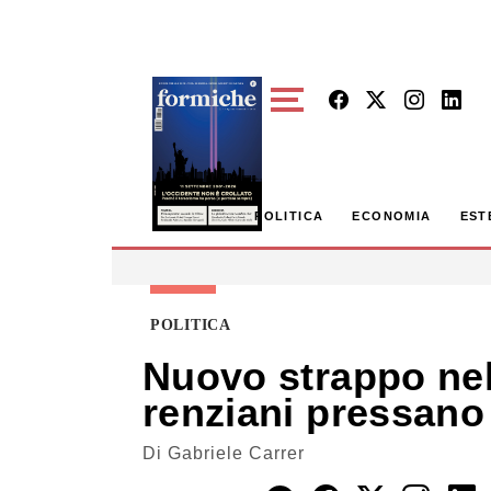
Skip to main content
POLITICA
ECONOMIA
EST
POLITICA
Nuovo strappo nel
renziani pressan
Di
Gabriele Carrer