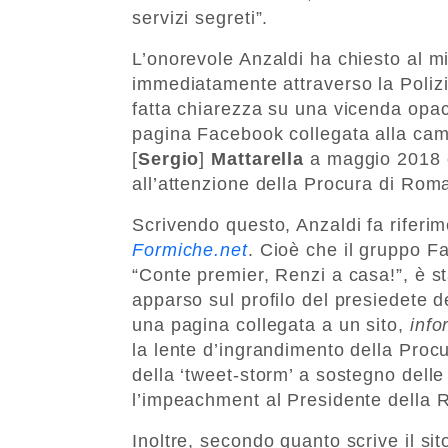
servizi segreti”.
L’onorevole Anzaldi ha chiesto al m
immediatamente attraverso la Polizia
fatta chiarezza su una vicenda opac
pagina Facebook collegata alla camp
[
Sergio
]
Mattarella
a maggio 2018 c
all’attenzione della Procura di Roma
Scrivendo questo, Anzaldi fa riferim
Formiche.net
. Cioè che il gruppo F
“Conte premier, Renzi a casa!”, è s
apparso sul profilo del presiedete d
una pagina collegata a un sito,
info
la lente d’ingrandimento della Proc
della ‘tweet-storm’ a sostegno delle
l’impeachment al Presidente della 
Inoltre, secondo quanto scrive il si