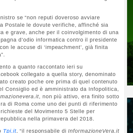
inistro se “non reputi doveroso avviare
 Postale le dovute verifiche, affinché sia
a e grave, anche per il coinvolgimento di una
agna d’odio informatica contro il presidente
on le accuse di ‘impeachment’, già finita
”.
ento a quanto raccontato ieri su
acebook collegato a quella story, denominato
tato creato poche ore prima di quel contenuto
el Consiglio ed è amministrato da Infopolitica,
rmazionevera.it
, non più attivo, era finito sotto
ura di Roma come uno dei punti di riferimento
 richieste del Movimento 5 Stelle per
Repubblica nella primavera del 2018.
to
Tpi.it
, “il responsabile di
InformazioneVera.it