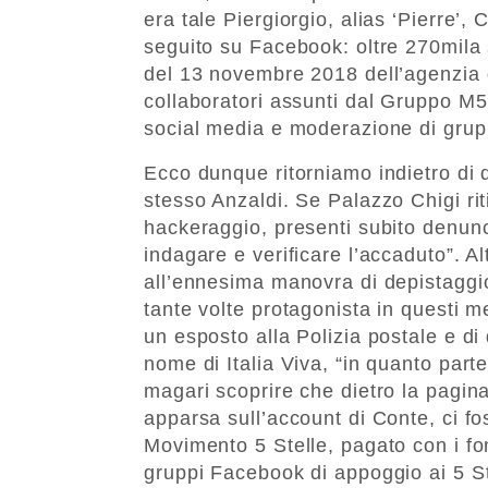
era tale Piergiorgio, alias ‘Pierre’,
seguito su Facebook: oltre 270mila 
del 13 novembre 2018 dell’agenzia d
collaboratori assunti dal Gruppo M5
social media e moderazione di gru
Ecco dunque ritorniamo indietro di 
stesso Anzaldi. Se Palazzo Chigi rit
hackeraggio, presenti subito denunci
indagare e verificare l’accaduto”. A
all’ennesima manovra di depistaggio
tante volte protagonista in questi m
un esposto alla Polizia postale e d
nome di Italia Viva, “in quanto parte
magari scoprire che dietro la pagin
apparsa sull’account di Conte, ci f
Movimento 5 Stelle, pagato con i fo
gruppi Facebook di appoggio ai 5 S