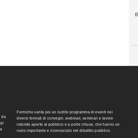
I
Formiche vanta poi un nutrito programma di eventi nei
o da
diversi formati di convegni, webinair, seminari e tavole
ggi
rotonde aperte al pubblico e a porte chiuse, che hanno un
ma
ruolo importante e riconosciuto nel dibattito pubblico.