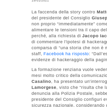
15/01/2021
La faccenda della story contro
Matt
del presidente del Consiglio
Giuse
non proprio “immediatamente” come
alimentare le tensioni tra il capo de
perché, alla richiesta di
Jacopo Ia
di commentare l’ipotesi di hackerag
comparsa di “una storia che non è m
staff,
Facebook ha risposto
: “Dall’
evidenze di hackeraggio della pagi
La formazione renziana vuole vederc
mesi molto critico della comunicazi
Casalino
, ha presentato un’interrog
Lamorgese
, visto che “risulta che
denuncia alla Polizia Postale, sebbe
presidente del Consiglio configuri ev
sicurezza nazionale, considerando c