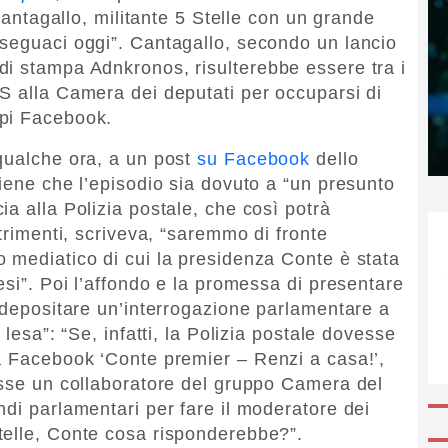
 Cantagallo, militante 5 Stelle con un grande
seguaci oggi”. Cantagallo, secondo un lancio
i stampa Adnkronos, risulterebbe essere tra i
S alla Camera dei deputati per occuparsi di
ppi Facebook.
qualche ora, a un post
su Facebook
dello
iene che l’episodio sia dovuto a “un presunto
a alla Polizia postale, che così potrà
ltrimenti, scriveva, “saremmo di fronte
 mediatico di cui la presidenza Conte è stata
esi”. Poi l’affondo e la promessa di presentare
i depositare un’interrogazione parlamentare a
 lesa”: “Se, infatti, la Polizia postale dovesse
a Facebook ‘Conte premier – Renzi a casa!’,
osse un collaboratore del gruppo Camera del
ndi parlamentari per fare il moderatore dei
telle, Conte cosa risponderebbe?”.