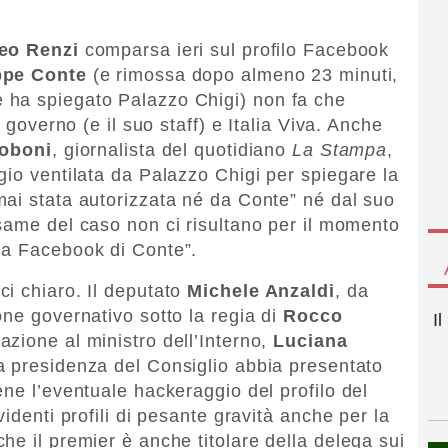
eo Renzi
comparsa ieri sul profilo Facebook
ppe Conte
(e rimossa dopo almeno 23 minuti,
 ha spiegato Palazzo Chigi) non fa che
l governo (e il suo staff) e Italia Viva. Anche
coboni
, giornalista del quotidiano
La Stampa
,
gio ventilata da Palazzo Chigi per spiegare la
ai stata autorizzata né da Conte” né dal suo
esame del caso non ci risultano per il momento
na Facebook di Conte”.
i chiaro. Il deputato
Michele Anzaldi
, da
one governativo sotto la regia di
Rocco
I
azione al ministro dell’Interno,
Luciana
 la presidenza del Consiglio abbia presentato
ne l’eventuale hackeraggio del profilo del
identi profili di pesante gravità anche per la
he il premier è anche titolare della delega sui