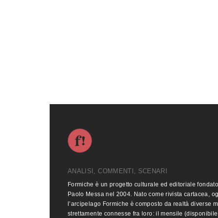
ANALISI, COMMENTI, SCENARI
Formiche è un progetto culturale ed editoriale fondat
Paolo Messa nel 2004. Nato come rivista cartacea, o
l’arcipelago Formiche è composto da realtà diverse 
strettamente connesse fra loro: il mensile (disponibile