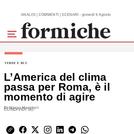
Skip to main content
ANALISI | COMMENTI | SCENARI - giovedì 6 Agosto 2026
VERDE E BLU
L’America del clima
passa per Roma, è il
momento di agire
Di
Marco Margheri
CONDIVIDI SU: