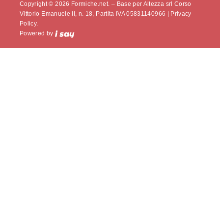
Copyright © 2026 Formiche.net. – Base per Altezza srl Corso
Vittorio Emanuele II, n. 18, Partita IVA 05831140966 |
Privacy
Policy.
Powered by