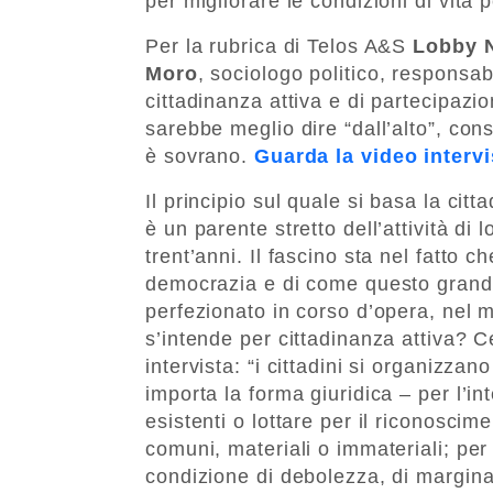
per migliorare le condizioni di vita pe
Per la rubrica di Telos A&S
Lobby 
Moro
, sociologo politico, responsab
cittadinanza attiva e di partecipazi
sarebbe meglio dire “dall’alto”, co
è sovrano.
Guarda la video intervi
Il principio sul quale si basa la cit
è un parente stretto dell’attività d
trent’anni. Il fascino sta nel fatto c
democrazia e di come questo grand
perfezionato in corso d’opera, nel 
s’intende per cittadinanza attiva? 
intervista: “i cittadini si organiz
importa la forma giuridica – per l’int
esistenti o lottare per il riconoscime
comuni, materiali o immateriali; per
condizione di debolezza, di marginali