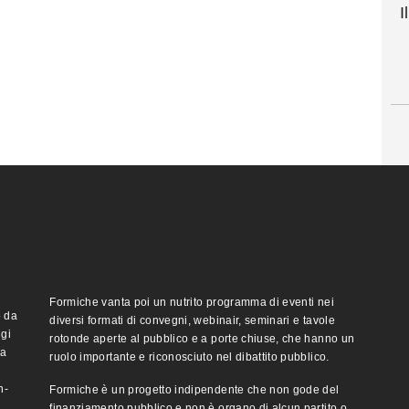
I
Formiche vanta poi un nutrito programma di eventi nei
o da
diversi formati di convegni, webinair, seminari e tavole
ggi
rotonde aperte al pubblico e a porte chiuse, che hanno un
ma
ruolo importante e riconosciuto nel dibattito pubblico.
n-
Formiche è un progetto indipendente che non gode del
finanziamento pubblico e non è organo di alcun partito o