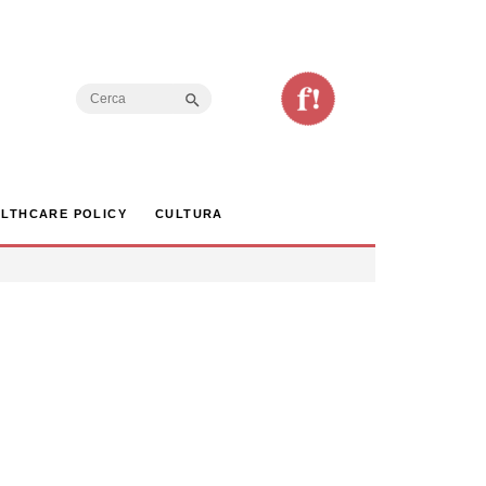
Search Button
Search
for:
LTHCARE POLICY
CULTURA