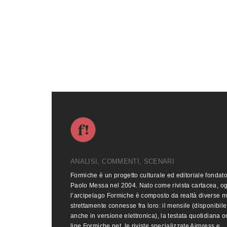
ANALISI, COMMENTI, SCENARI
Formiche è un progetto culturale ed editoriale fondat
Paolo Messa nel 2004. Nato come rivista cartacea, o
l’arcipelago Formiche è composto da realtà diverse 
strettamente connesse fra loro: il mensile (disponibile
anche in versione elettronica), la testata quotidiana o
line Formiche.net, le riviste specializzate Airpress e