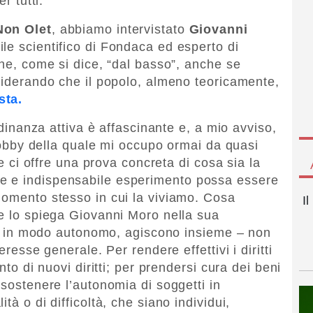
r tutti.
Non Olet
, abbiamo intervistato
Giovanni
ile scientifico di Fondaca ed esperto di
one, come si dice, “dal basso”, anche se
nsiderando che il popolo, almeno teoricamente,
sta.
tadinanza attiva è affascinante e, a mio avviso,
i lobby della quale mi occupo ormai da quasi
he ci offre una prova concreta di cosa sia la
e e indispensabile esperimento possa essere
momento stesso in cui la viviamo. Cosa
I
Ce lo spiega Giovanni Moro nella sua
zano in modo autonomo, agiscono insieme – non
eresse generale. Per rendere effettivi i diritti
nto di nuovi diritti; per prendersi cura dei beni
 sostenere l’autonomia di soggetti in
tà o di difficoltà, che siano individui,