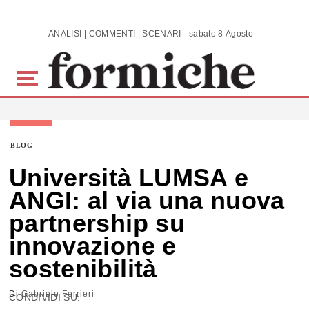
Skip to main content
ANALISI | COMMENTI | SCENARI - sabato 8 Agosto 2026
BLOG
Università LUMSA e
ANGI: al via una nuova
partnership su
innovazione e
sostenibilità
Di
Gabriele Ferrieri
CONDIVIDI SU: