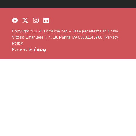
Copyright © 2026 Formiche.net. – Base per Altezza srl Corso
Vittorio Emanuele II, n. 18, Partita IVA 05831140966 |
Privacy
Policy.
Powered by