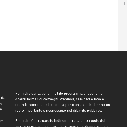
I
Formiche vanta poi un nutrito programma di eventi nei
o da
diversi formati di convegni, webinair, seminari e tavole
ggi
rotonde aperte al pubblico e a porte chiuse, che hanno un
ma
ruolo importante e riconosciuto nel dibattito pubblico.
n-
Formiche è un progetto indipendente che non gode del
finanziamento pubblico e non è organo di alcun partito o