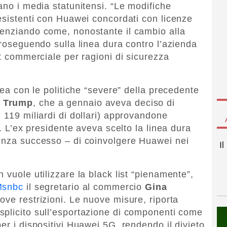
ano i media statunitensi. “Le modifiche
 esistenti con Huawei concordati con licenze
enziando come, nonostante il cambio alla
proseguendo sulla linea dura contro l’azienda
st commerciale per ragioni di sicurezza
nea con le politiche “severe” della precedente
 Trump
, che a gennaio aveva deciso di
 119 miliardi di dollari) approvandone
). L’ex presidente aveva scelto la linea dura
senza successo – di coinvolgere Huawei nei
I
 vuole utilizzare la black list “pienamente”,
snbc
il segretario al commercio
Gina
nuove restrizioni. Le nuove misure, riporta
esplicito sull’esportazione di componenti come
er i dispositivi Huawei 5G, rendendo il divieto