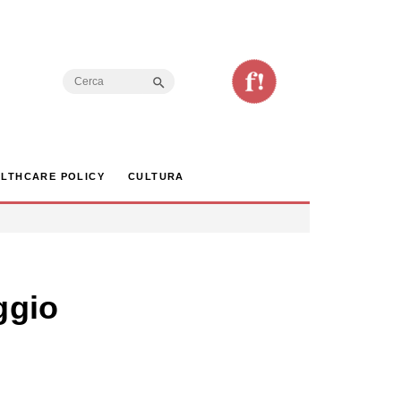
Search Button
Search
for:
LTHCARE POLICY
CULTURA
ggio