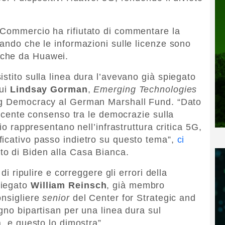
 Commercio ha rifiutato di commentare la
gando che le informazioni sulle licenze sono
nche da Huawei.
stito sulla linea dura l’avevano già spiegato
cui
Lindsay Gorman
,
Emerging Technologies
ing Democracy al German Marshall Fund. “Dato
rescente consenso tra le democrazie sulla
hio rappresentano nell’infrastruttura critica 5G,
ficativo passo indietro su questo tema”,
ci
to di Biden alla Casa Bianca.
 di ripulire e correggere gli errori della
piegato
William Reinsch
, già membro
onsigliere
senior
del Center for Strategic and
gno bipartisan per una linea dura sul
a, e questo lo dimostra”.