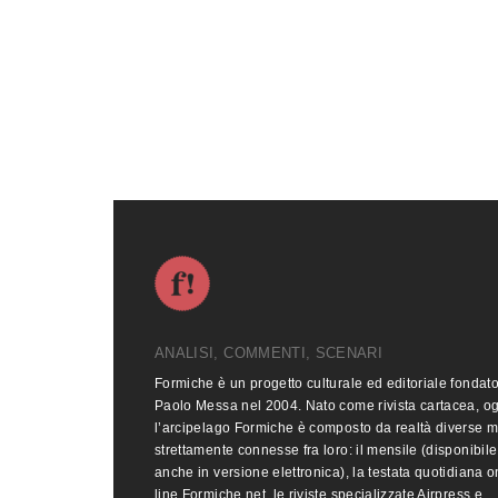
ANALISI, COMMENTI, SCENARI
Formiche è un progetto culturale ed editoriale fondat
Paolo Messa nel 2004. Nato come rivista cartacea, o
l’arcipelago Formiche è composto da realtà diverse 
strettamente connesse fra loro: il mensile (disponibile
anche in versione elettronica), la testata quotidiana o
line Formiche.net, le riviste specializzate Airpress e