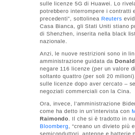
sulle licenze 5G di Huawei. Lo rivel
potrebbero interrompere i contratti
precedenti”, sottolinea
Reuters
evid
Casa Bianca, gli Stati Uniti stiano 
di Shenzhen, inserita nella black li
nazionale.
Anzi, le nuove restrizioni sono in li
amministrazione guidata da
Donald
negare 116 licenze (per un valore di
soltanto quattro (per soli 20 milioni
sulle licenze dopo aver cercato – 
negoziati commerciali con la Cina.
Ora, invece, l’amministrazione Biden
come ha detto in un’intervista con
M
Raimondo
. Il che si è tradotto in 
Bloomberg
, “creano un divieto più 
semiconduttori, antenne e batterie p