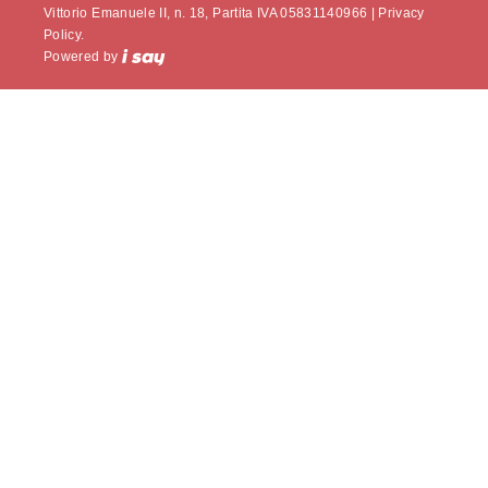
Vittorio Emanuele II, n. 18, Partita IVA 05831140966 |
Privacy
Policy.
Powered by