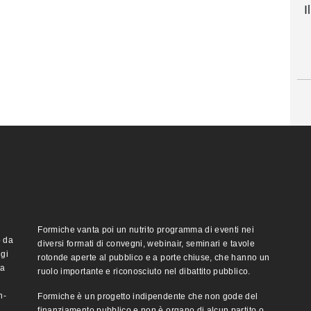
I
Formiche vanta poi un nutrito programma di eventi nei
o da
diversi formati di convegni, webinair, seminari e tavole
ggi
rotonde aperte al pubblico e a porte chiuse, che hanno un
ma
ruolo importante e riconosciuto nel dibattito pubblico.
n-
Formiche è un progetto indipendente che non gode del
finanziamento pubblico e non è organo di alcun partito o