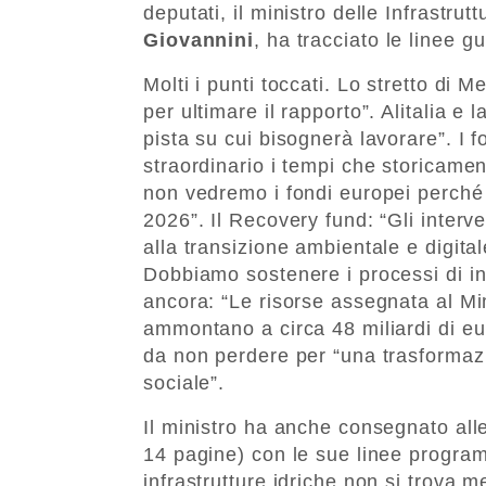
deputati, il ministro delle Infrastrut
Giovannini
, ha tracciato le linee g
Molti i punti toccati. Lo stretto di
per ultimare il rapporto”. Alitalia e
pista su cui bisognerà lavorare”. I
straordinario i tempi che storicamen
non vedremo i fondi europei perché
2026”. Il Recovery fund: “Gli interv
alla transizione ambientale e digitale
Dobbiamo sostenere i processi di in
ancora: “Le risorse assegnata al Mim
ammontano a circa 48 miliardi di eur
da non perdere per “una trasformaz
sociale”.
Il ministro ha anche consegnato al
14 pagine) con le sue linee program
infrastrutture idriche non si trova 