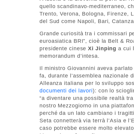
quello scandinavo-mediterraneo, che
Trento, Verona, Bologna, Firenze, L
del Sud come Napoli, Bari, Catanza
Grande curiosità tra i commissari per
euroasiatica BRI”, cioè la Belt & Roa
presidente cinese
Xi Jinping
a cui 
memorandum d’intesa.
Il ministro Giovannini aveva parlato
fa, durante l’assemblea nazionale di
Alleanza italiana per lo sviluppo so
documenti dei lavori
): con lo sciogl
“a diventare una possibile realtà tra
nostro Mezzogiorno in una piattafor
perché da un lato cambiano i tragitti
Seta connetterà via terrà l’Asia e l
caso potrebbe essere molto elevat