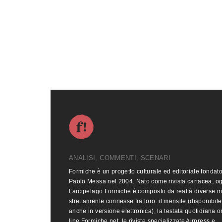
ANALISI, COMMENTI, SCENARI
Formiche è un progetto culturale ed editoriale fondat
Paolo Messa nel 2004. Nato come rivista cartacea, o
l’arcipelago Formiche è composto da realtà diverse 
strettamente connesse fra loro: il mensile (disponibile
anche in versione elettronica), la testata quotidiana o
line Formiche.net, le riviste specializzate Airpress e