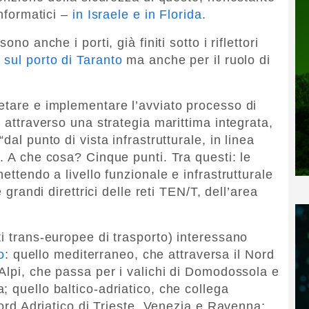
informatici –
in Israele e in Florida
.
no anche i porti, già finiti sotto i riflettori
 sul porto di Taranto
ma anche per il ruolo di
etare e implementare l’avviato processo di
o attraverso una strategia marittima integrata,
dal punto di vista infrastrutturale, in linea
. A che cosa? Cinque punti. Tra questi: le
ettendo a livello funzionale e infrastrutturale
e grandi direttrici delle reti TEN/T, dell’area
i trans-europee di trasporto) interessano
o
: quello mediterraneo, che attraversa il Nord
 Alpi, che passa per i valichi di Domodossola e
 quello baltico-adriatico, che collega
 Nord Adriatico di Trieste, Venezia e Ravenna;