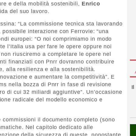
ture e della mobilità sostenibili,
Enrico
uida del suo lavoro.
 Messina: “La commissione tecnica sta lavorando
 la possibile interazione con Ferrovie: “una
 fondi europei: “O noi comprimiamo in modo
te l’Italia usa per fare le opere oppure noi
 non riusciremo a completare le opere nel
enti finanziati con Pnrr dovranno contribuire
, alla resilienza e alla sostenibilità.
novazione e aumentare la competitività”. E
s nella bozza di Pnrr in fase di revisione
I
o di cui 32 miliardi aggiuntive”. Un’occasione
ione radicale del modello economico e
le commissioni il documento completo (sono
matiche. Nel capitolo dedicato alle
menzione della sicurezza di queste, nonostante