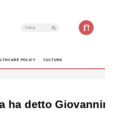
Search Button
Search
for:
LTHCARE POLICY
CULTURA
osa ha detto Giovannini