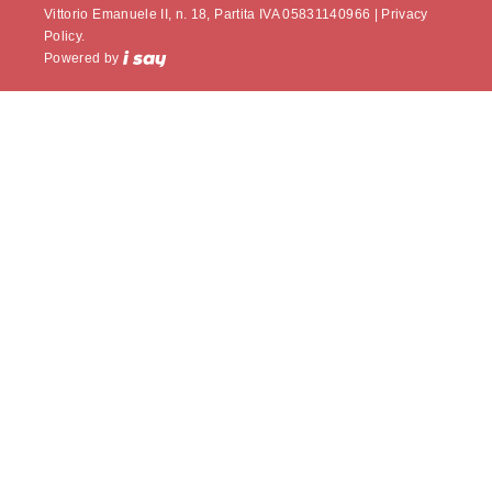
Vittorio Emanuele II, n. 18, Partita IVA 05831140966 |
Privacy
Policy.
Powered by