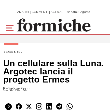
Skip to main content
ANALISI | COMMENTI | SCENARI - sabato 8 Agosto 2026
VERDE E BLU
Un cellulare sulla Luna.
Argotec lancia il
progetto Ermes
Di
Stefano Pioppi
CONDIVIDI SU: