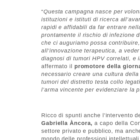
“
Questa campagna nasce per volontà 
istituzioni e istituti di ricerca all’
rapidi e affidabili da far entrare nel
prontamente il rischio di infezione 
che ci auguriamo possa contribuire
all’innovazione terapeutica, a vede
diagnosi di tumori HPV correlati, e i
affermato il
promotore della giorn
necessario creare una cultura della
tumori del distretto testa collo lega
l’arma vincente per evidenziare la 
Ricco di spunti anche l’intervento d
Gabriella Àncora,
a capo della Con
settore privato e pubblico, ma anche 
mondo delle professioni intellettuali