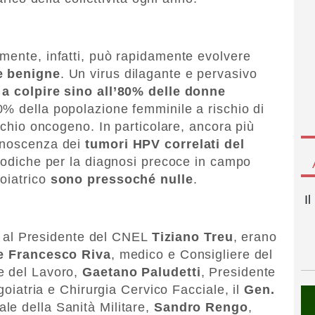
mente, infatti, può rapidamente evolvere
he benigne
. Un virus dilagante e pervasivo
 a colpire sino all’80% delle donne
 50% della popolazione femminile a rischio di
ischio oncogeno. In particolare, ancora più
conoscenza dei
tumori HPV correlati del
riodiche per la diagnosi precoce in campo
oiatrico
sono pressoché nulle
.
I
tre al Presidente del CNEL
Tiziano Treu
, erano
ve Francesco Riva
, medico e Consigliere del
e del Lavoro,
Gaetano Paludetti
, Presidente
ngoiatria e Chirurgia Cervico Facciale, il
Gen.
ale della Sanità Militare,
Sandro Rengo
,