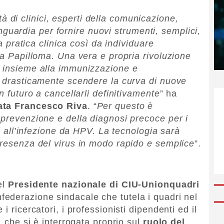
di clinici, esperti della comunicazione,
avanguardia per fornire nuovi strumenti, semplici,
la pratica clinica così da individuare
da Papilloma. Una vera e propria rivoluzione
, insieme alla immunizzazione e
r drasticamente scendere la curva di nuove
n futuro a cancellarli definitivamente
” ha
ata Francesco Riva
. “
Per questo è
 prevenzione e della diagnosi precoce per i
ti all’infezione da HPV. La tecnologia sarà
presenza del virus in modo rapido e semplice
”.
el
Presidente nazionale di CIU-Unionquadri
federazione sindacale che tutela i quadri nel
i ricercatori, i professionisti dipendenti ed il
, che si è interrogata proprio sul
ruolo del