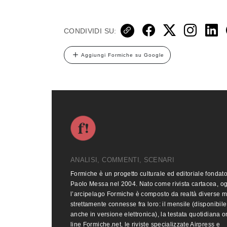
CONDIVIDI SU:
Aggiungi Formiche su Google
ANALISI, COMMENTI, SCENARI
Formiche è un progetto culturale ed editoriale fondat
Paolo Messa nel 2004. Nato come rivista cartacea, o
l’arcipelago Formiche è composto da realtà diverse 
strettamente connesse fra loro: il mensile (disponibile
anche in versione elettronica), la testata quotidiana o
line Formiche.net, le riviste specializzate Airpress e