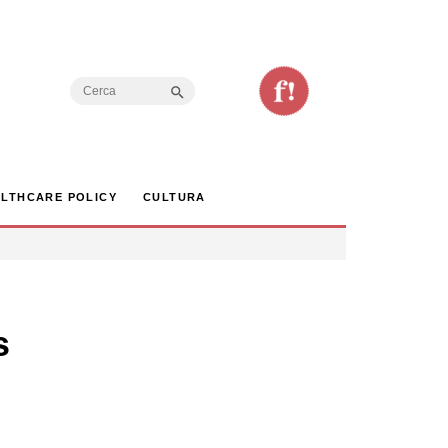
Search Button
Search
for:
LTHCARE POLICY
CULTURA
s