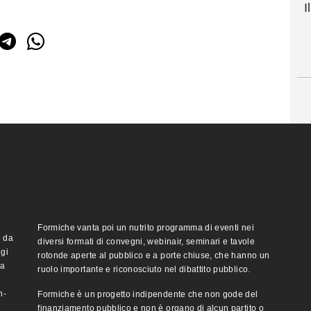
I
Formiche vanta poi un nutrito programma di eventi nei
o da
diversi formati di convegni, webinair, seminari e tavole
ggi
rotonde aperte al pubblico e a porte chiuse, che hanno un
ma
ruolo importante e riconosciuto nel dibattito pubblico.
n-
Formiche è un progetto indipendente che non gode del
finanziamento pubblico e non è organo di alcun partito o