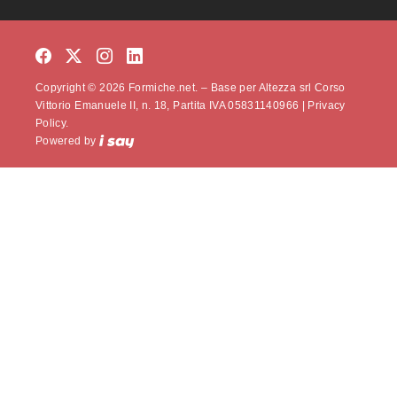
Copyright © 2026 Formiche.net. – Base per Altezza srl Corso
Vittorio Emanuele II, n. 18, Partita IVA 05831140966 |
Privacy
Policy.
Powered by