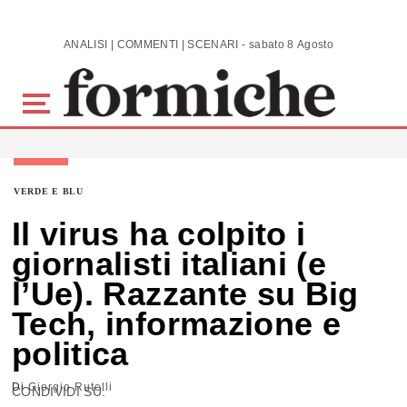
Skip to main content
ANALISI | COMMENTI | SCENARI - sabato 8 Agosto 2026
VERDE E BLU
Il virus ha colpito i
giornalisti italiani (e
l’Ue). Razzante su Big
Tech, informazione e
politica
Di
Giorgio Rutelli
CONDIVIDI SU: