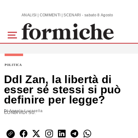
Skip to main content
ANALISI | COMMENTI | SCENARI - sabato 8 Agosto 2026
POLITICA
Ddl Zan, la libertà di
esser sé stessi si può
definire per legge?
Di
Angelo Lucarella
CONDIVIDI SU: