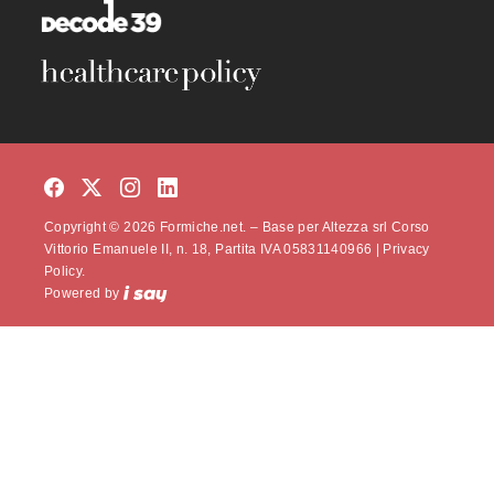
Copyright © 2026 Formiche.net. – Base per Altezza srl Corso
Vittorio Emanuele II, n. 18, Partita IVA 05831140966 |
Privacy
Policy.
Powered by