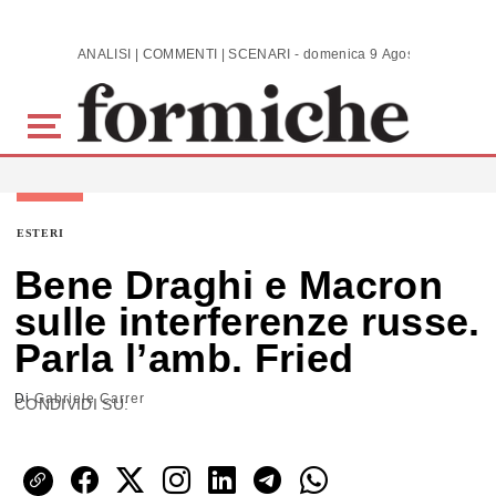
Skip to main content
ANALISI | COMMENTI | SCENARI - domenica 9 Agosto 2026
ESTERI
Bene Draghi e Macron
sulle interferenze russe.
Parla l’amb. Fried
Di
Gabriele Carrer
CONDIVIDI SU: