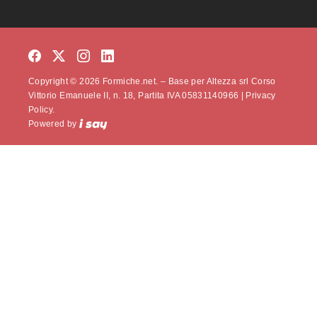
Copyright © 2026 Formiche.net. – Base per Altezza srl Corso
Vittorio Emanuele II, n. 18, Partita IVA 05831140966 |
Privacy
Policy.
Powered by