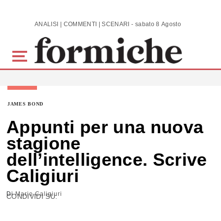
Skip to main content
ANALISI | COMMENTI | SCENARI - sabato 8 Agosto 2026
JAMES BOND
Appunti per una nuova
stagione
dell’intelligence. Scrive
Caligiuri
Di
Mario Caligiuri
CONDIVIDI SU: