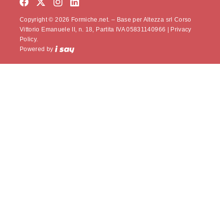
Copyright © 2026 Formiche.net. – Base per Altezza srl Corso
Vittorio Emanuele II, n. 18, Partita IVA 05831140966 |
Privacy
Policy.
Powered by