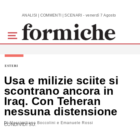
Skip to main content
ANALISI | COMMENTI | SCENARI - venerdì 7 Agosto 2026
ESTERI
Usa e milizie sciite si
scontrano ancora in
Iraq. Con Teheran
nessuna distensione
Di
Massimiliano Boccolini e Emanuele Rossi
CONDIVIDI SU: