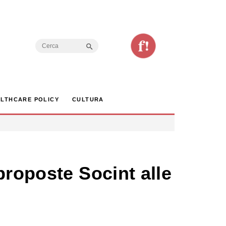
Search Button
Search
for:
LTHCARE POLICY
CULTURA
proposte Socint alle