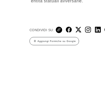
entità statuali avversarie.
CONDIVIDI SU:
Aggiungi Formiche su Google