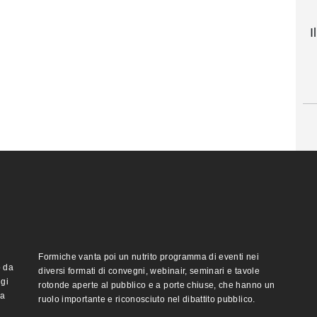
I
Formiche vanta poi un nutrito programma di eventi nei
o da
diversi formati di convegni, webinair, seminari e tavole
ggi
rotonde aperte al pubblico e a porte chiuse, che hanno un
ma
ruolo importante e riconosciuto nel dibattito pubblico.