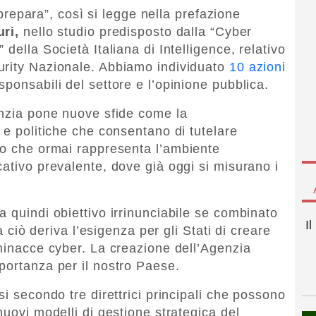
i prepara”, così si legge nella prefazione
uri,
nello studio predisposto dalla “Cyber
della Società Italiana di Intelligence, relativo
urity Nazionale. Abbiamo individuato
10 azioni
ponsabili del settore e l’opinione pubblica.
enzia pone nuove sfide come la
 e politiche che consentano di tutelare
io che ormai rappresenta l’ambiente
ativo prevalente, dove già oggi si misurano i
 quindi obiettivo irrinunciabile se combinato
I
da ciò deriva l’esigenza per gli Stati di creare
 minacce cyber. La creazione dell’Agenzia
portanza per il nostro Paese.
si secondo tre direttrici principali che possono
muovi modelli di gestione strategica del