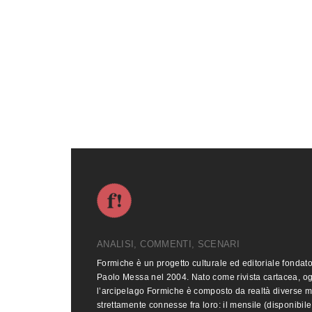
ANALISI, COMMENTI, SCENARI
Formiche è un progetto culturale ed editoriale fondat
Paolo Messa nel 2004. Nato come rivista cartacea, o
l’arcipelago Formiche è composto da realtà diverse 
strettamente connesse fra loro: il mensile (disponibile