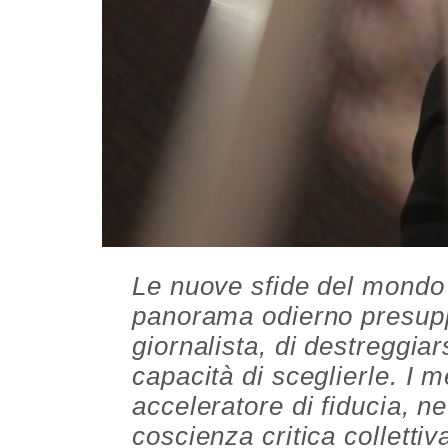
Le nuove sfide del mondo 
panorama odierno presupp
giornalista, di destreggiars
capacità di sceglierle. I m
acceleratore di fiducia, n
coscienza critica collettiv