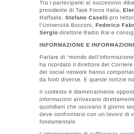
Tra i partecipanti al successivo dib
presidente di Task Force Italia,
Elen
Raffaele,
Stefano Caselli
pro rettor
l’Università Bocconi,
Federico Fabr
Sergio
direttore Radio Rai e consigl
INFORMAZIONE E INFORMAZION
Parlare di “mondo dell’informazione” 
ha ricordato il direttore del Corriere
dei social network hanno comportat
da fonti diverse. E queste notizie 
Il contesto è diametralmente opposto
informazioni arrivavano direttamente
quotidiani che uscivano il giorno seg
deve confrontarsi con un lavoro di v
fondamentale.
L’atteggiamento di sufficienza verso