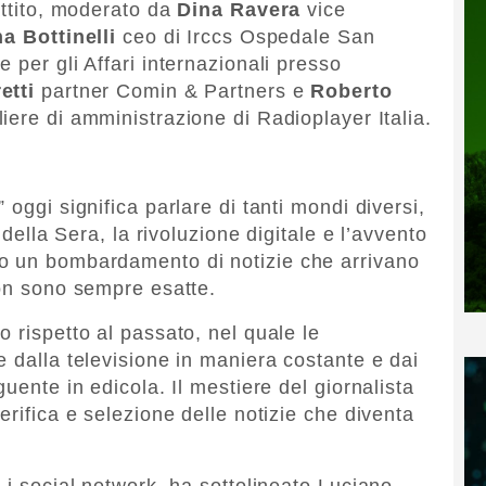
attito, moderato da
Dina Ravera
vice
a Bottinelli
ceo di Irccs Ospedale San
e per gli Affari internazionali presso
etti
partner Comin & Partners e
Roberto
iere di amministrazione di Radioplayer Italia.
I
oggi significa parlare di tanti mondi diversi,
 della Sera, la rivoluzione digitale e l’avvento
o un bombardamento di notizie che arrivano
non sono sempre esatte.
 rispetto al passato, nel quale le
 dalla televisione in maniera costante e dai
uente in edicola. Il mestiere del giornalista
erifica e selezione delle notizie che diventa
 i social network, ha sottolineato Luciano