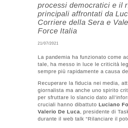
processi democratici e il ri
principali affrontati da Lu
Corriere della Sera e Val
Force Italia
21/07/2021
La pandemia ha funzionato come acc
tale, ha messo in luce le criticità le
sempre più rapidamente a causa dell
Recuperare la fiducia nei media, at
giornalista ma anche uno spirito crit
per sfruttare lo slancio dato all’in
cruciali hanno dibattuto
Luciano F
Valerio De Luca
, presidente di Task
durante il web talk “Rilanciare il pote