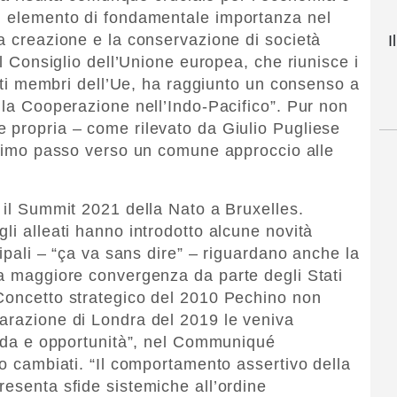
un elemento di fondamentale importanza nel
la creazione e la conservazione di società
I
il Consiglio dell’Unione europea, che riunisce i
Stati membri dell’Ue, ha raggiunto un consenso a
 la Cooperazione nell’Indo-Pacifico”. Pur non
 propria – come rilevato da Giulio Pugliese
 primo passo verso un comune approccio alle
o il Summit 2021 della Nato a Bruxelles.
li alleati hanno introdotto alcune novità
cipali – “ça va sans dire” – riguardano anche la
na maggiore convergenza da parte degli Stati
 Concetto strategico del 2010 Pechino non
arazione di Londra del 2019 le veniva
sfida e opportunità”, nel Communiqué
no cambiati. “Il comportamento assertivo della
resenta sfide sistemiche all’ordine