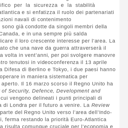
acifico per la sicurezza e la stabilità
tlantica e si enfatizza il ruolo dei partenariati
zioni navali di contenimento
, sono già condotte da singoli membri della
Canada, e in una sempre più salda
care il loro crescente interesse per l’area. La
o che una nave da guerra attraverserà il
a volta in vent’anni, per poi svolgere manovre
tro tenutosi in videoconferenza il 13 aprile
lla Difesa di Berlino e Tokyo, i due paesi hanno
ooperare in maniera sistematica per
 aperto. Il 16 marzo scorso il Regno Unito ha
 of Security, Defence, Development and
n cui vengono delineati i punti principali di
a di Londra per il futuro a venire. La
Review
parte del Regno Unito verso l’area dell’Indo-
ui, ferma restando la priorità Euro-Atlantica
area risulta comunque cruciale per l’economia e