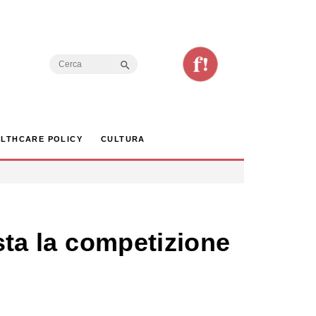
Search Button
Search
for:
LTHCARE POLICY
CULTURA
osta la competizione