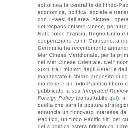
sottolinea la centralità dell’Indo-P
economica, politica, sociale e transa
con i Paesi dell’area. Alcune opera
dell’espansionismo cinese, peraltro
Nato come Francia, Regno Unito e 
cooperazione con il Giappone, a indi
Germania ha recentemente annunciat
Mar Cinese Meridionale, per la prim
nel Mar Cinese Orientale. Nell’incon
2021 tra i ministri degli Esteri e de
manifestato il chiaro proposito di c
mantenere un Indo-Pacifico libero e
pubblicato la sua
Integrated Review
Foreign Policy
(consultabile
qui
), i
quella che sarà la postura strategic
annuncia un rinnovato interesse da 
Pacifico, un “Indo-Pacific tilt” per c
della politica estera britannica, l’