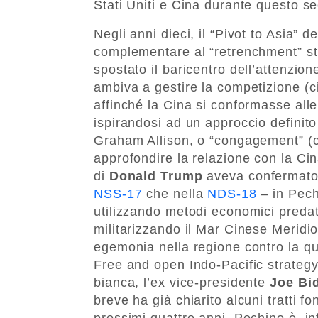
Stati Uniti e Cina durante questo se
Negli anni dieci, il “Pivot to Asia” 
complementare al “retrenchment” st
spostato il baricentro dell’attenzion
ambiva a gestire la competizione (c
affinché la Cina si conformasse alle
ispirandosi ad un approccio definit
Graham Allison, o “congagement” (
approfondire la relazione con la Ci
di
Donald Trump
aveva confermato 
NSS-17
che nella
NDS-18
– in Pech
utilizzando metodi economici predator
militarizzando il Mar Cinese Meridio
egemonia nella regione contro la q
Free and open Indo-Pacific strategy
bianca, l’ex vice-presidente
Joe Bi
breve ha già chiarito alcuni tratti f
prossimi quattro anni. Pechino è, in