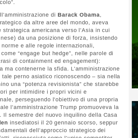
colo”.
dell’amministrazione di
Barack Obama
,
rategico da altre aree del mondo, aveva
e strategica americana verso l’Asia in cui
inese) da una posizione di forza, insistendo
 norme e alle regole internazionali,
o come “engage but hedge”, nelle parole di
crasi di containment ed engagement):
na ma contenerne la sfida. L’amministrazione
tale perno asiatico riconoscendo – sia nella
ino una “potenza revisionista” che starebbe
i per intimidire i propri vicini e
nale, perseguendo l’obiettivo di una propria
uale l’amministrazione Trump promuoveva la
. Il semestre del nuovo inquilino della Casa
den
insediatosi il 20 gennaio scorso, seppur
ondamentali dell’approccio strategico dei
fatti, riconosciuta come l’unico competitor