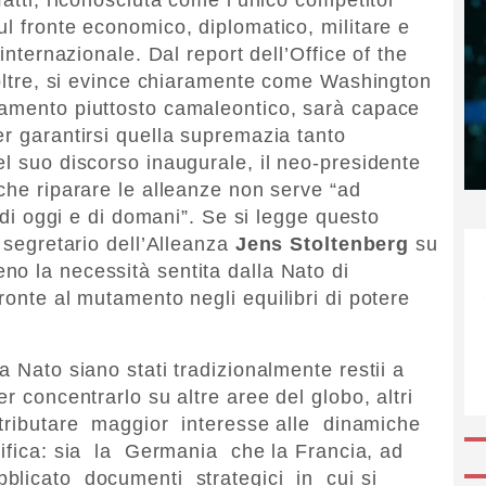
ul fronte economico, diplomatico, militare e
 internazionale. Dal report dell’Office of the
inoltre, si evince chiaramente come Washington
iamento piuttosto camaleontico, sarà capace
er garantirsi quella supremazia tanto
el suo discorso inaugurale, il neo-presidente
che riparare le alleanze non serve “ad
e di oggi e di domani”. Se si legge questo
l segretario dell’Alleanza
Jens Stoltenberg
su
o la necessità sentita dalla Nato di
ronte al mutamento negli equilibri di potere
a Nato siano stati tradizionalmente restii a
r concentrarlo su altre aree del globo, altri
a tributare maggior interesse alle dinamiche
cifica: sia la Germania che la Francia, ad
licato documenti strategici in cui si