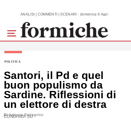
Skip to main content
ANALISI | COMMENTI | SCENARI - domenica 9 Agosto 2026
POLITICA
Santori, il Pd e quel
buon populismo da
Sardine. Riflessioni di
un elettore di destra
Di
Antonio Pellegrino
CONDIVIDI SU: