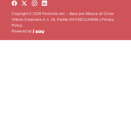
Copyright © 2026 Formiche.net. – Base per Altezza srl Corso
Vittorio Emanuele II, n. 18, Partita IVA 05831140966 |
Privacy
Policy.
Powered by