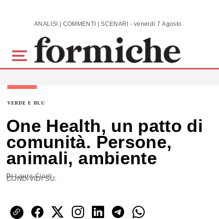
Skip to main content
ANALISI | COMMENTI | SCENARI - venerdì 7 Agosto 2026
VERDE E BLU
One Health, un patto di
comunità. Persone,
animali, ambiente
Di
Laura Ciarti
CONDIVIDI SU: