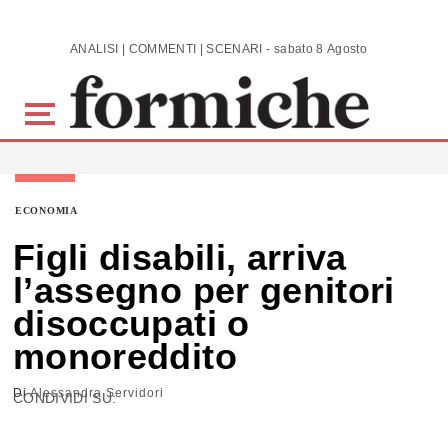
Skip to main content
ANALISI | COMMENTI | SCENARI - sabato 8 Agosto 2026
ECONOMIA
Figli disabili, arriva
l’assegno per genitori
disoccupati o
monoreddito
Di
Alessandra Servidori
CONDIVIDI SU: