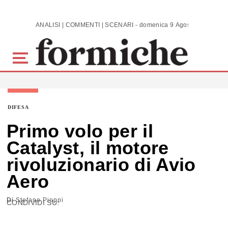
Skip to main content
ANALISI | COMMENTI | SCENARI - domenica 9 Agosto 2026
DIFESA
Primo volo per il
Catalyst, il motore
rivoluzionario di Avio
Aero
Di
Stefano Pioppi
CONDIVIDI SU: