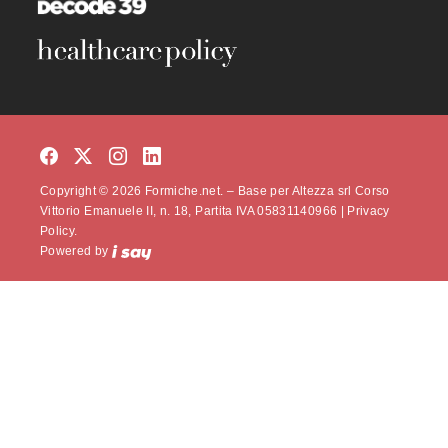
Copyright © 2026 Formiche.net. – Base per Altezza srl Corso
Vittorio Emanuele II, n. 18, Partita IVA 05831140966 |
Privacy
Policy.
Powered by