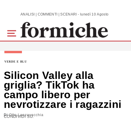
Skip to main content
ANALISI | COMMENTI | SCENARI - lunedì 10 Agosto 2026
VERDE E BLU
Silicon Valley alla
griglia? TikTok ha
campo libero per
nevrotizzare i ragazzini
Di
Otto Lanzavecchia
CONDIVIDI SU: