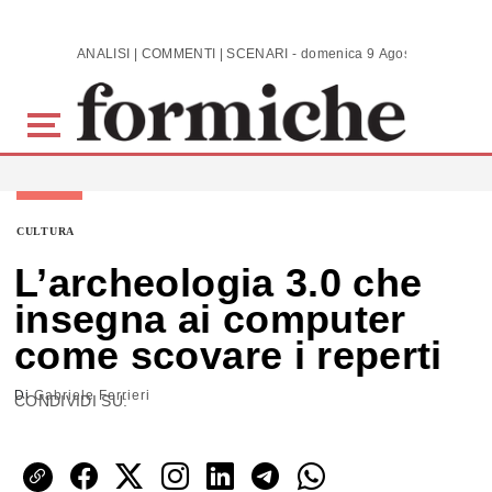
Skip to main content
ANALISI | COMMENTI | SCENARI - domenica 9 Agosto 2026
CULTURA
L’archeologia 3.0 che
insegna ai computer
come scovare i reperti
Di
Gabriele Ferrieri
CONDIVIDI SU: