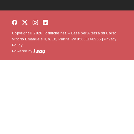
Copyright © 2026 Formiche.net. – Base per Altezza srl Corso
Vittorio Emanuele II, n. 18, Partita IVA 05831140966 |
Privacy
Policy.
Powered by