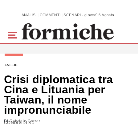
Skip to main content
ANALISI | COMMENTI | SCENARI - giovedì 6 Agosto 2026
ESTERI
Crisi diplomatica tra
Cina e Lituania per
Taiwan, il nome
impronunciabile
Di
Gabriele Carrer
CONDIVIDI SU: