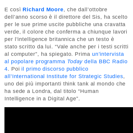
E così
Richard Moore
, che dall’ottobre
dell’anno scorso è il direttore del Sis, ha scelto
per le sue prime uscite pubbliche una cravatta
verde, il colore che conferma a chiunque lavori
per l’intelligence britannica che un testo è
stato scritto da lui. “Vale anche per i testi scritti
al computer”, ha spiegato. Prima
un’intervista
al popolare programma
Today
della BBC Radio
4
. Poi
il primo discorso pubblico
all’International Institute for Strategic Studies
,
uno dei più importanti think tank al mondo che
ha sede a Londra, dal titolo “Human
Intelligence in a Digital Age”.