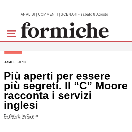
Skip to main content
ANALISI | COMMENTI | SCENARI - sabato 8 Agosto 2026
JAMES BOND
Più aperti per essere
più segreti. Il “C” Moore
racconta i servizi
inglesi
Di
Gabriele Carrer
CONDIVIDI SU: