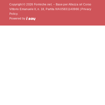
Copyright © 2026 Formiche.net. – Base per Altezza srl Corso
Vittorio Emanuele II, n. 18, Partita IVA 05831140966 |
Privacy
Policy.
Powered by