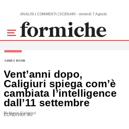
Skip to main content
ANALISI | COMMENTI | SCENARI - venerdì 7 Agosto 2026
JAMES BOND
Vent’anni dopo,
Caligiuri spiega com’è
cambiata l’intelligence
dall’11 settembre
Di
Mario Caligiuri
CONDIVIDI SU: