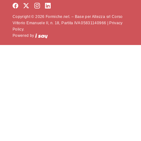
Copyright © 2026 Formiche.net. – Base per Altezza srl Corso
Vittorio Emanuele II, n. 18, Partita IVA 05831140966 |
Privacy
Policy.
Powered by