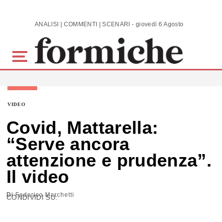
Skip to main content
ANALISI | COMMENTI | SCENARI - giovedì 6 Agosto 2026
VIDEO
Covid, Mattarella:
“Serve ancora
attenzione e prudenza”.
Il video
Di
Federico Marchetti
CONDIVIDI SU: