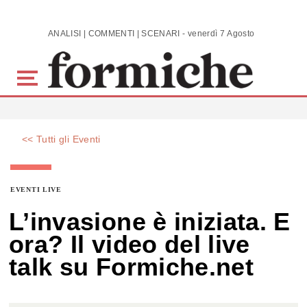
Skip to main content
ANALISI | COMMENTI | SCENARI - venerdì 7 Agosto 2026
<< Tutti gli Eventi
EVENTI LIVE
L’invasione è iniziata. E
ora? Il video del live
talk su Formiche.net