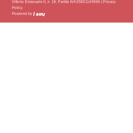
Vittorio Emanuele II, n. 18, Partita IVA 05831140966 |
Privacy
Policy.
Powered by