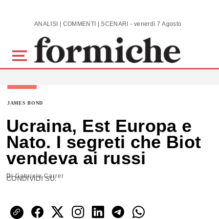
Skip to main content
ANALISI | COMMENTI | SCENARI - venerdì 7 Agosto 2026
JAMES BOND
Ucraina, Est Europa e
Nato. I segreti che Biot
vendeva ai russi
Di
Gabriele Carrer
CONDIVIDI SU: