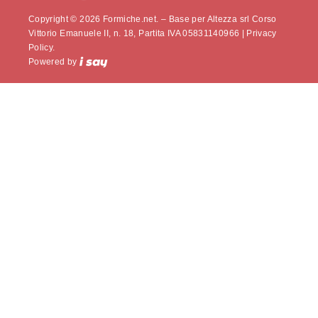
Copyright © 2026 Formiche.net. – Base per Altezza srl Corso
Vittorio Emanuele II, n. 18, Partita IVA 05831140966 |
Privacy
Policy.
Powered by