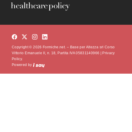
Copyright © 2026 Formiche.net. – Base per Altezza srl Corso
Vittorio Emanuele II, n. 18, Partita IVA 05831140966 |
Privacy
Policy.
Powered by