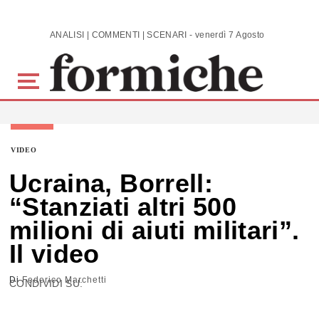
Skip to main content
ANALISI | COMMENTI | SCENARI - venerdì 7 Agosto 2026
VIDEO
Ucraina, Borrell:
“Stanziati altri 500
milioni di aiuti militari”.
Il video
Di
Federico Marchetti
CONDIVIDI SU: