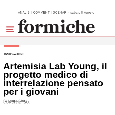
Skip to main content
ANALISI | COMMENTI | SCENARI - sabato 8 Agosto 2026
INNOVAZIONE
Artemisia Lab Young, il
progetto medico di
interrelazione pensato
per i giovani
Di
Laura Ciarti
CONDIVIDI SU: