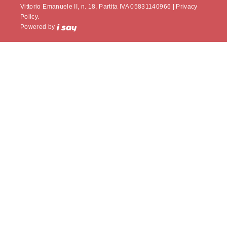
Vittorio Emanuele II, n. 18, Partita IVA 05831140966 |
Privacy
Policy.
Powered by