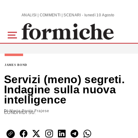
Skip to main content
ANALISI | COMMENTI | SCENARI - lunedì 10 Agosto 2026
JAMES BOND
Servizi (meno) segreti.
Indagine sulla nuova
intelligence
Di
Maria Paola Frajese
CONDIVIDI SU: