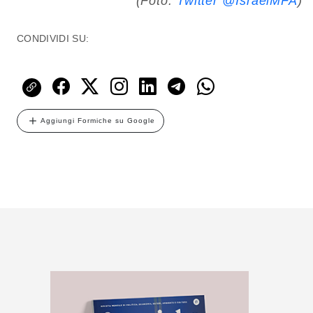
(Foto:
Twitter @IsraelMFA
)
CONDIVIDI SU:
Aggiungi Formiche su Google