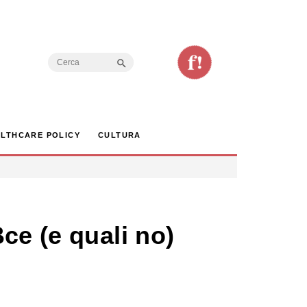
Search Button
Search
for:
LTHCARE POLICY
CULTURA
ce (e quali no)