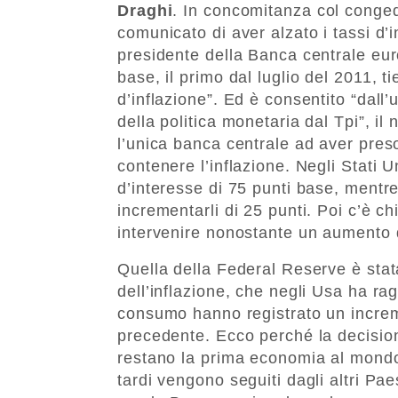
Draghi
. In concomitanza col conged
comunicato di aver alzato i tassi d
presidente della Banca centrale eu
base, il primo dal luglio del 2011, t
d’inflazione”. Ed è consentito “dall’
della politica monetaria dal Tpi”, i
l’unica banca centrale ad aver pres
contenere l’inflazione. Negli Stati 
d’interesse di 75 punti base, mentr
incrementarli di 25 punti. Poi c’è c
intervenire nonostante un aumento d
Quella della Federal Reserve è stat
dell’inflazione, che negli Usa ha rag
consumo hanno registrato un increm
precedente. Ecco perché la decision
restano la prima economia al mondo
tardi vengono seguiti dagli altri P