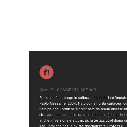
ANALISI, COMMENTI, SCENARI
Formiche è un progetto culturale ed editoriale fondat
Paolo Messa nel 2004. Nato come rivista cartacea, o
l’arcipelago Formiche è composto da realtà diverse 
strettamente connesse fra loro: il mensile (disponibile
anche in versione elettronica), la testata quotidiana o
line Formiche.net, le riviste specializzate Airpress e