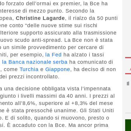
o forzato dell’ormai ex premier, la Bce ha
’interesse di mezzo punto. Secondo la
ropea,
Christine Lagarde
, il rialzo da 50 punti
iene conto “delle nuove stime sui rischi
ulteriore supporto assicurato alla trasmissione
l nuovo scudo anti-spread. La Bce non è stata
o un simile provvedimento per cercare di
Uniti, per esempio,
la Fed
ha alzato i tassi
e
la Banca nazionale serba
ha comunicato di
hi, come
Turchia
e
Giappone
, ha deciso di non
ei prezzi incontrollato.
I
a una decisione obbligata vista l’impennata
giunto i livelli massimi da 40 anni. I prezzi al
ento all’8,6%, superiore al +8,3% del mese
e è stata pressoché unanime. Gli Stati Uniti
. E di solito, quando si muovono, presto o
aesi. È accaduto con la Bce. Ma ancor prima