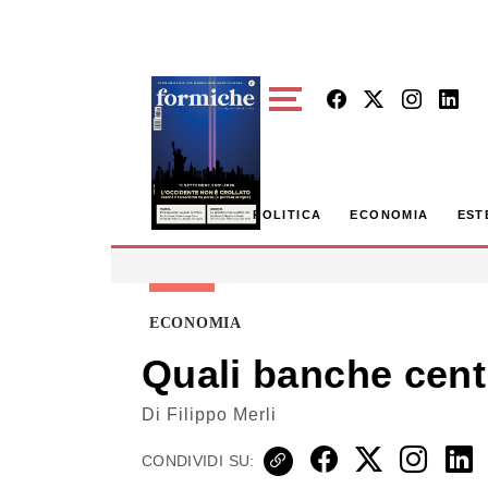
Skip to main content
POLITICA
ECONOMIA
EST
ECONOMIA
Quali banche centr
Di
Filippo Merli
CONDIVIDI SU: