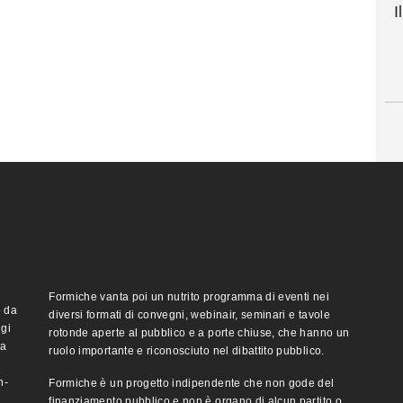
I
Formiche vanta poi un nutrito programma di eventi nei
o da
diversi formati di convegni, webinair, seminari e tavole
ggi
rotonde aperte al pubblico e a porte chiuse, che hanno un
ma
ruolo importante e riconosciuto nel dibattito pubblico.
n-
Formiche è un progetto indipendente che non gode del
finanziamento pubblico e non è organo di alcun partito o