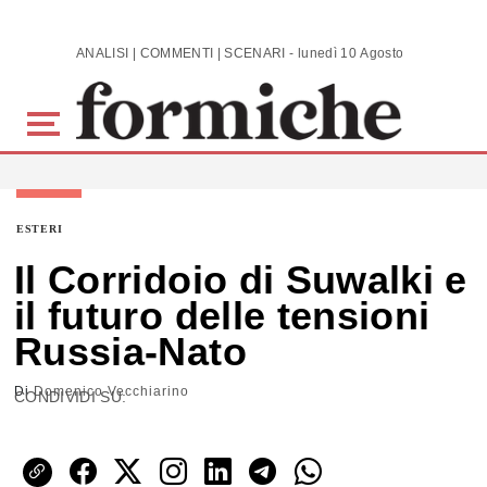
Skip to main content
ANALISI | COMMENTI | SCENARI - lunedì 10 Agosto 2026
ESTERI
Il Corridoio di Suwalki e
il futuro delle tensioni
Russia-Nato
Di
Domenico Vecchiarino
CONDIVIDI SU: