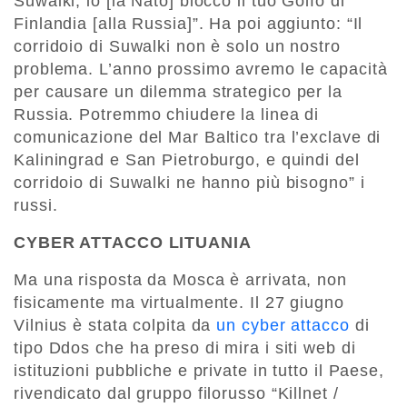
Suwalki, io [la Nato] blocco il tuo Golfo di
Finlandia [alla Russia]”. Ha poi aggiunto: “Il
corridoio di Suwalki non è solo un nostro
problema. L’anno prossimo avremo le capacità
per causare un dilemma strategico per la
Russia. Potremmo chiudere la linea di
comunicazione del Mar Baltico tra l’exclave di
Kaliningrad e San Pietroburgo, e quindi del
corridoio di Suwalki ne hanno più bisogno” i
russi.
CYBER ATTACCO LITUANIA
Ma una risposta da Mosca è arrivata, non
fisicamente ma virtualmente. Il 27 giugno
Vilnius è stata colpita da
un cyber attacco
di
tipo Ddos che ha preso di mira i siti web di
istituzioni pubbliche e private in tutto il Paese,
rivendicato dal gruppo filorusso “Killnet /