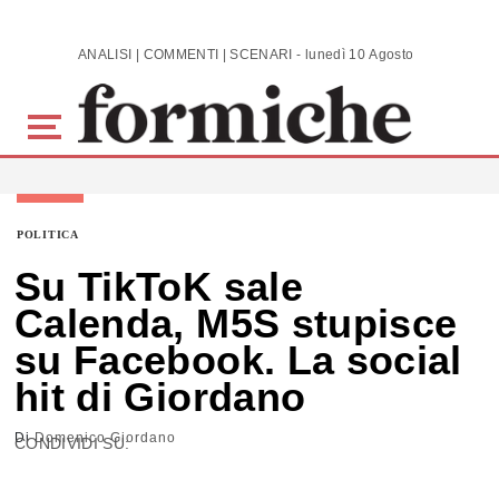
Skip to main content
ANALISI | COMMENTI | SCENARI - lunedì 10 Agosto 2026
POLITICA
Su TikToK sale
Calenda, M5S stupisce
su Facebook. La social
hit di Giordano
Di
Domenico Giordano
CONDIVIDI SU: