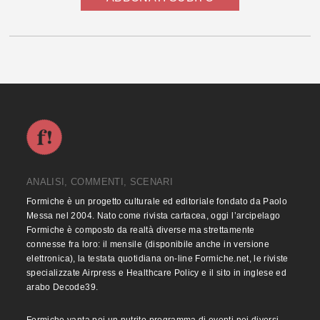
ANALISI, COMMENTI, SCENARI
Formiche è un progetto culturale ed editoriale fondato da Paolo
Messa nel 2004. Nato come rivista cartacea, oggi l’arcipelago
Formiche è composto da realtà diverse ma strettamente
connesse fra loro: il mensile (disponibile anche in versione
elettronica), la testata quotidiana on-line Formiche.net, le riviste
specializzate Airpress e Healthcare Policy e il sito in inglese ed
arabo Decode39.
Formiche vanta poi un nutrito programma di eventi nei diversi