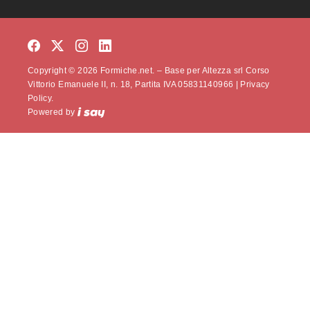
Copyright © 2026 Formiche.net. – Base per Altezza srl Corso
Vittorio Emanuele II, n. 18, Partita IVA 05831140966 |
Privacy
Policy.
Powered by