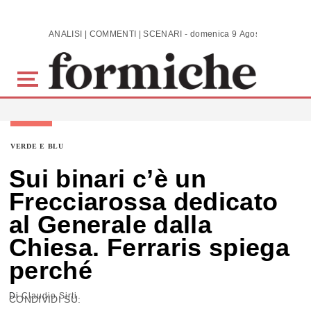
Skip to main content
ANALISI | COMMENTI | SCENARI - domenica 9 Agosto 2026
VERDE E BLU
Sui binari c’è un
Frecciarossa dedicato
al Generale dalla
Chiesa. Ferraris spiega
perché
Di
Claudio Sirti
CONDIVIDI SU: