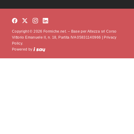
Copyright © 2026 Formiche.net. – Base per Altezza srl Corso
Vittorio Emanuele II, n. 18, Partita IVA 05831140966 |
Privacy
Policy.
Powered by