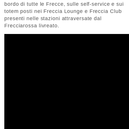
bordo di tutte le Frecce, sulle self-service e sui
totem posti nei Freccia Lounge e Freccia Club
presenti nelle stazioni attraversate dal
Frecciarossa livreato.