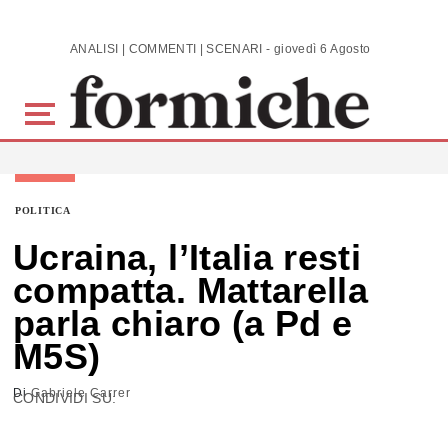
Skip to main content
ANALISI | COMMENTI | SCENARI - giovedì 6 Agosto 2026
POLITICA
Ucraina, l’Italia resti
compatta. Mattarella
parla chiaro (a Pd e
M5S)
Di
Gabriele Carrer
CONDIVIDI SU: