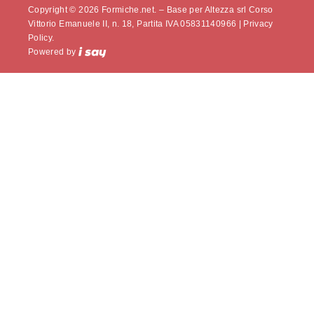
Copyright © 2026 Formiche.net. – Base per Altezza srl Corso
Vittorio Emanuele II, n. 18, Partita IVA 05831140966 |
Privacy
Policy.
Powered by