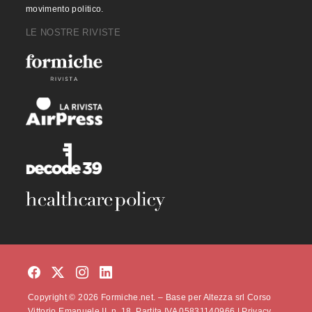
movimento politico.
LE NOSTRE RIVISTE
Copyright © 2026 Formiche.net. – Base per Altezza srl Corso
Vittorio Emanuele II, n. 18, Partita IVA 05831140966 |
Privacy