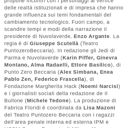
propone incontri con i personaggi al vertice
delle realtà istituzionali e di impresa che hanno
grande influenza sui temi fondamentali del
cambiamento tecnologico. Fuori campo, a
scandire tempi e modi della narrazione il
presidente di Nuvolaverde,
Enzo Argante
. La
regia è di
Giuseppe Scutellà
(Teatro
PuntozeroBeccaria). In redazione gli Jedi di
Parma e Nuvolaverde (
Karin Piffer, Ginevra
Montano, Alma Radaelli, Ettore Basilico
), di
Punto Zero Beccaria (
Alex Simbana, Enea
Pablo Zen, Federico Frascella
), di
Fondazione Margherita Hack (
Noemi Narcisi
)
e i giornalisti sociali della redazione de Il
Bullone (
Michele Tedone
). La produzione di
Fabrica Floridi è coordinata da
Lisa Mazoni
del Teatro Puntozero Beccaria con i ragazzi
dell’area penale interna ed esterna IPM e