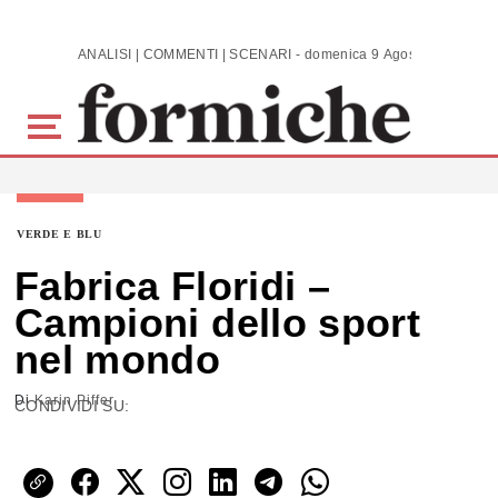
Skip to main content
ANALISI | COMMENTI | SCENARI - domenica 9 Agosto 2026
VERDE E BLU
Fabrica Floridi –
Campioni dello sport
nel mondo
Di
Karin Piffer
CONDIVIDI SU: