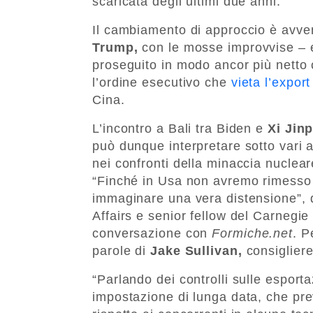
scaricata degli ultimi due anni.
Il cambiamento di approccio è avve
Trump,
con le mosse improvvise – e
proseguito in modo ancor più netto
l’ordine esecutivo che
vieta l’expor
Cina.
L’incontro a Bali tra Biden e
Xi Jin
può dunque interpretare sotto vari a
nei confronti della minaccia nuclea
“Finché in Usa non avremo rimesso un
immaginare una vera distensione”,
Affairs e senior fellow del Carnegi
conversazione con
Formiche.net
. P
parole di
Jake Sullivan,
consigliere
“Parlando dei controlli sulle esport
impostazione di lunga data, che pre