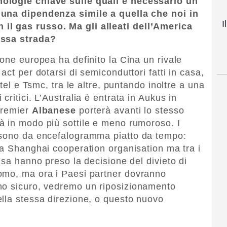
ologie chiave sulle quali è necessario un
 una dipendenza simile a quella che noi in
I
l gas russo. Ma gli alleati dell’America
essa strada?
one europea ha definito la Cina un rivale
act per dotarsi di semiconduttori fatti in casa,
ntel e Tsmc, tra le altre, puntando inoltre a una
ritici. L’Australia è entrata in Aukus in
premier
Albanese
porterà avanti lo stesso
à in modo più sottile e meno rumoroso. I
 sono da encefalogramma piatto da tempo:
lla Shanghai cooperation organisation ma tra i
Usa hanno preso la decisione del divieto di
omo, ma ora i Paesi partner dovranno
no sicuro, vedremo un riposizionamento
lla stessa direzione, o questo nuovo