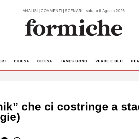
ANALISI | COMMENTI | SCENARI - sabato 8 Agosto 2026
ERI
CHIESA
DIFESA
JAMES BOND
VERDE E BLU
HEA
k” che ci costringe a stac
gie)