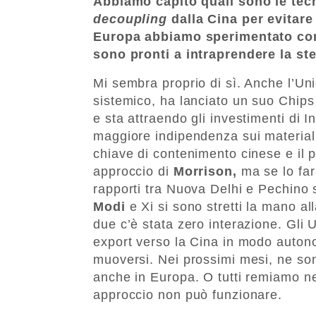
Abbiamo capito quali sono le tecn
decoupling
dalla Cina per evitare
Europa abbiamo sperimentato con i
sono pronti a intraprendere la st
Mi sembra proprio di sì. Anche l’Uni
sistemico, ha lanciato un suo Chips 
e sta attraendo gli investimenti di I
maggiore indipendenza sui materiali c
chiave di contenimento cinese e il 
approccio di
Morrison,
ma se lo far
rapporti tra Nuova Delhi e Pechino
Modi
e Xi si sono stretti la mano a
due c’è stata zero interazione. Gli 
export verso la Cina in modo auton
muoversi. Nei prossimi mesi, ne so
anche in Europa. O tutti remiamo ne
approccio non può funzionare.