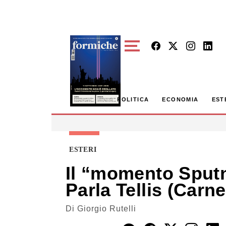
Skip to main content
POLITICA
ECONOMIA
EST
ESTERI
Il “momento Sputni
Parla Tellis (Carne
Di
Giorgio Rutelli