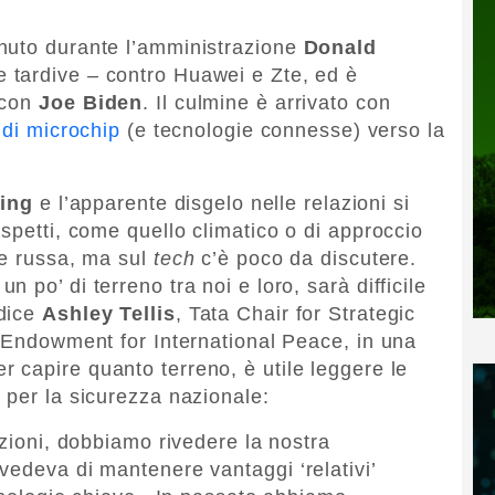
nuto durante l’amministrazione
Donald
 tardive – contro Huawei e Zte, ed è
 con
Joe
Biden
. Il culmine è arrivato con
t di microchip
(e tecnologie connesse) verso la
ping
e l’apparente disgelo nelle relazioni si
spetti, come quello climatico o di approccio
re russa, ma sul
tech
c’è poco da discutere.
 po’ di terreno tra noi e loro, sarà difficile
 dice
Ashley Tellis
, Tata Chair for Strategic
e Endowment for International Peace, in una
er capire quanto terreno, è utile leggere le
 per la sicurezza nazionale:
azioni, dobbiamo rivedere la nostra
vedeva di mantenere vantaggi ‘relativi’