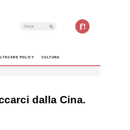
Search Button
Search
for:
LTHCARE POLICY
CULTURA
carci dalla Cina.