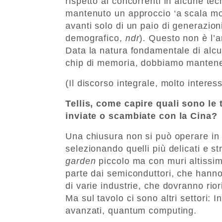
rispetto ai concorrenti in alcune t
mantenuto un approccio ‘a scala mo
avanti solo di un paio di generazion
demografico,
ndr
). Questo non è l’a
Data la natura fondamentale di alcu
chip di memoria, dobbiamo mantener
(Il discorso integrale, molto interes
Tellis, come capire quali sono le
inviate o scambiate con la Cina?
Una chiusura non si può operare in t
selezionando quelli più delicati e s
garden
piccolo ma con muri altissimi
parte dai semiconduttori, che hanno 
di varie industrie, che dovranno rio
Ma sul tavolo ci sono altri settori: I
avanzati, quantum computing.