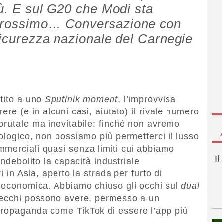
iù. E sul G20 che Modi sta
 prossimo… Conversazione con
 sicurezza nazionale del Carnegie
stito a uno
Sputinik moment
, l’improvvisa
ere (e in alcuni casi, aiutato) il rivale numero
brutale ma inevitabile: finché non avremo
ologico, non possiamo più permetterci il lusso
merciali quasi senza limiti cui abbiamo
I
indebolito la capacità industriale
i in Asia, aperto la strada per furto di
a economica. Abbiamo chiuso gli occhi sul
dual
arecchi possono avere, permesso a un
propaganda come TikTok di essere l’app più