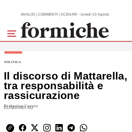
Skip to main content
ANALISI | COMMENTI | SCENARI - lunedì 10 Agosto 2026
POLITICA
Il discorso di Mattarella,
tra responsabilità e
rassicurazione
Di
Martina Carone
CONDIVIDI SU: