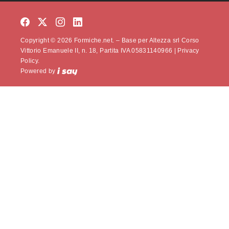
Copyright © 2026 Formiche.net. – Base per Altezza srl Corso
Vittorio Emanuele II, n. 18, Partita IVA 05831140966 |
Privacy
Policy.
Powered by