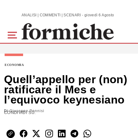
Skip to main content
ANALISI | COMMENTI | SCENARI - giovedì 6 Agosto 2026
ECONOMIA
Quell’appello per (non)
ratificare il Mes e
l’equivoco keynesiano
Di
Giuseppe Pennisi
CONDIVIDI SU: