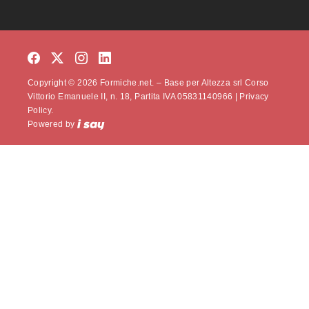
Copyright © 2026 Formiche.net. – Base per Altezza srl Corso
Vittorio Emanuele II, n. 18, Partita IVA 05831140966 |
Privacy
Policy.
Powered by