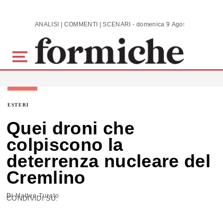
Skip to main content
ANALISI | COMMENTI | SCENARI - domenica 9 Agosto 2026
ESTERI
Quei droni che
colpiscono la
deterrenza nucleare del
Cremlino
Di
Matteo Turato
CONDIVIDI SU: