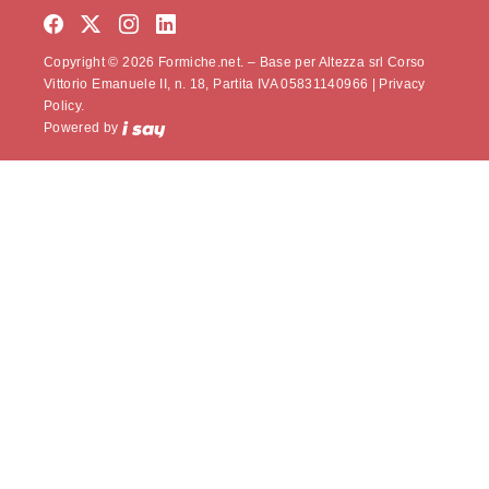
Copyright © 2026 Formiche.net. – Base per Altezza srl Corso
Vittorio Emanuele II, n. 18, Partita IVA 05831140966 |
Privacy
Policy.
Powered by